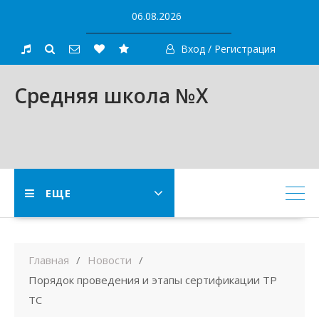
Skip
06.08.2026
to
content
Вход / Регистрация
Средняя школа №X
ЕЩЕ
Главная
Новости
Порядок проведения и этапы сертификации ТР
ТС