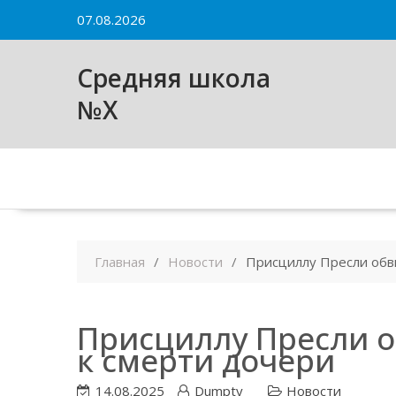
Skip
07.08.2026
to
content
Средняя школа
№X
Главная
Новости
Присциллу Пресли обв
Присциллу Пресли о
к смерти дочери
14.08.2025
Dumpty
Новости