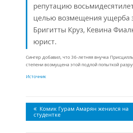
репутацию восьмидесятилет
целью возмещения ущерба 
Бригитты Круз, Кевина Фиал
юрист.
Сингер добавил, что 36-летняя внучка Присцилл
степени возмущена этой подлой попыткой разру
Источник
Навигация
по
Комик Гурам Амарян женился на
записям
студентке