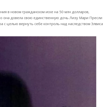
ия в новом гражданском иске на 50 млн долларов,
что она довела свою единственную дочь Лизу Мари Пресли
ра с целью вернуть себе контроль над наследством Элвиса