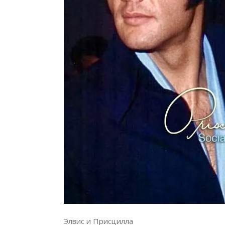
Элвис и Присцилла