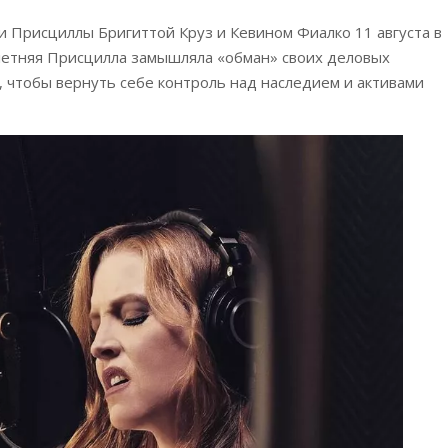
 Присциллы Бригиттой Круз и Кевином Фиалко 11 августа в
летняя Присцилла замышляла «обман» своих деловых
 чтобы вернуть себе контроль над наследием и активами