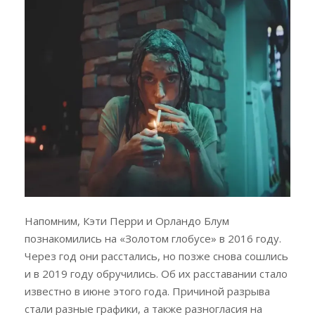
Напомним, Кэти Перри и Орландо Блум
познакомились на «Золотом глобусе» в 2016 году.
Через год они расстались, но позже снова сошлись
и в 2019 году обручились. Об их расставании стало
известно в июне этого года. Причиной разрыва
стали разные графики, а также разногласия на