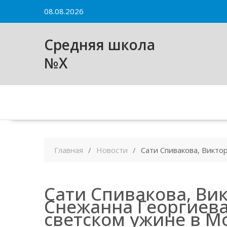
Skip
08.08.2026
to
content
Средняя школа
№X
Главная
Новости
Сати Спивакова, Викто
Сати Спивакова, Ви
Снежанна Георгиева
светском ужине в М