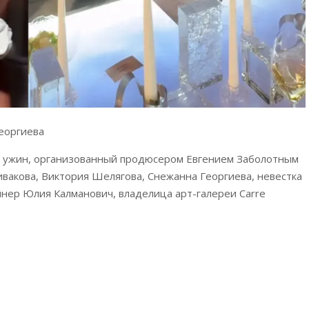
еоргиева
й ужин, организованный продюсером Евгением Заболотным
Спивакова, Виктория Шелягова, Снежанна Георгиева, невестка
нер Юлия Калманович, владелица арт-галереи Carre