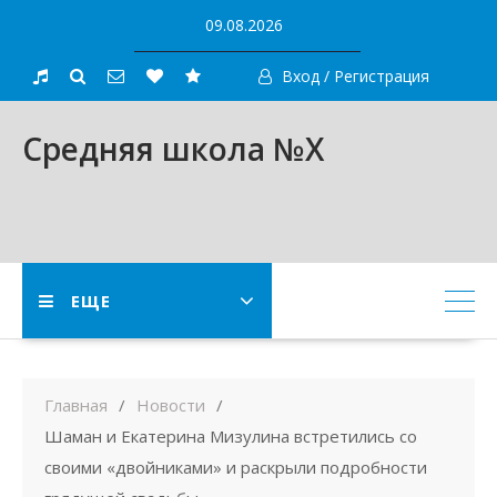
Skip
09.08.2026
to
content
Вход / Регистрация
Средняя школа №X
ЕЩЕ
Главная
Новости
Шаман и Екатерина Мизулина встретились со
своими «двойниками» и раскрыли подробности