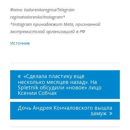
Фото: todorenkoregina/Telegram
reginatodorenko/Instagram*
*Instagram принадлежит Meta, признанной
экстремистской организацией в РФ
Источник
Навигация
по
«Сделала пластику ещё
записям
несколько месяцев назад». На
Spletnik обсудили «новое» лицо
Ксении Собчак
Дочь Андрея Кончаловского вышла
замуж