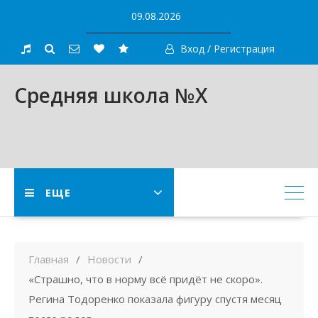
Skip
09.08.2026
to
content
Вход / Регистрация
Средняя школа №X
ЕЩЕ
Главная
Новости
«Страшно, что в норму всё придёт не скоро».
Регина Тодоренко показала фигуру спустя месяц