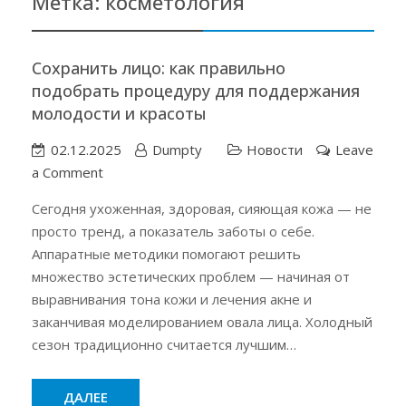
Метка:
косметология
Сохранить лицо: как правильно
подобрать процедуру для поддержания
молодости и красоты
02.12.2025
Dumpty
Новости
Leave
on
a Comment
Сохранить
Сегодня ухоженная, здоровая, сияющая кожа — не
лицо:
просто тренд, а показатель заботы о себе.
как
Аппаратные методики помогают решить
правильно
множество эстетических проблем — начиная от
подобрать
выравнивания тона кожи и лечения акне и
процедуру
заканчивая моделированием овала лица. Холодный
для
сезон традиционно считается лучшим…
поддержания
молодости
ДАЛЕЕ
и