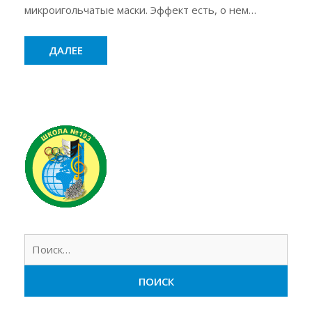
микроигольчатые маски. Эффект есть, о нем…
на
микроигольчатые
ДАЛЕЕ
патчи
Найт