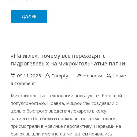
перед
Новым
ДАЛЕЕ
годом
«На игле»: почему все переходят с
гидрогелевых на микроигольчатые патчи
09.11.2025
Dumpty
Новости
Leave
on
a Comment
«На
Микроигольные технологии пользуются большой
игле»:
популярностью. Правда, микроиглы создавали с
почему
целью быстрого введения лекарств в кожу
все
пациента без боли и проколов, но косметологи
переходят
присмотрели в новинке перспективу. Первыми на
с
рынок вышли именно патчи, затем появились
гидрогелевых