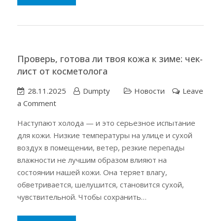
красоты
Проверь, готова ли твоя кожа к зиме: чек-
лист от косметолога
28.11.2025
Dumpty
Новости
Leave
on
a Comment
Проверь,
Наступают холода — и это серьезное испытание
готова
для кожи. Низкие температуры на улице и сухой
ли
воздух в помещении, ветер, резкие перепады
твоя
влажности не лучшим образом влияют на
кожа
состоянии нашей кожи. Она теряет влагу,
к
обветривается, шелушится, становится сухой,
зиме:
чувствительной. Чтобы сохранить…
чек-
лист