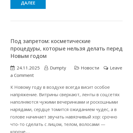
ДАЛЕЕ
от
косметолога
Под запретом: косметические
процедуры, которые нельзя делать перед
Новым годом
24.11.2025
Dumpty
Новости
Leave
on
a Comment
Под
К Новому году в воздухе всегда висит особое
запретом:
напряжение. Витрины сверкают, ленты в соцсетях
косметические
наполняются чужими вечеринками и роскошными
процедуры,
нарядами, сердце томится ожиданием чудес, а в
которые
голове начинает звучать навязчивый хор: срочно
нельзя
что-то сделать с лицом, телом, волосами —
делать
короче,…