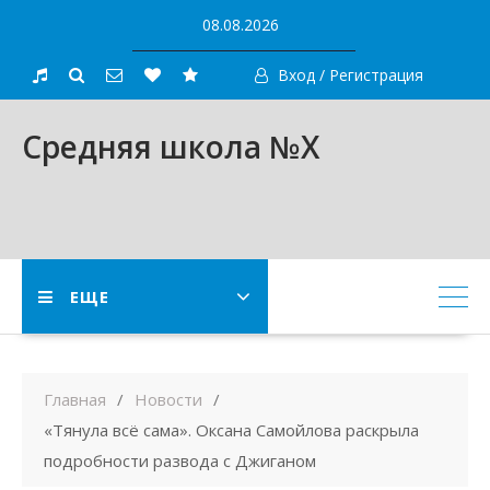
Skip
08.08.2026
to
content
Вход / Регистрация
Средняя школа №X
ЕЩЕ
Главная
Новости
«Тянула всё сама». Оксана Самойлова раскрыла
подробности развода с Джиганом