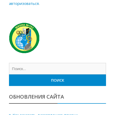
авторизоваться
.
Найт
ОБНОВЛЕНИЯ САЙТА
Как заказать диссертацию: помощь