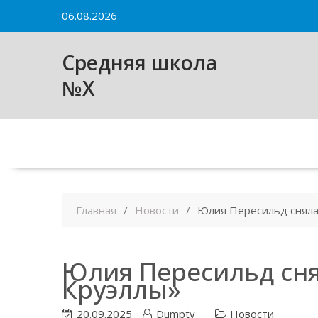
Skip
06.08.2026
to
content
Средняя школа
№X
Главная
Новости
Юлия Пересильд сняла
Юлия Пересильд сня
Круэллы»
20.09.2025
Dumpty
Новости