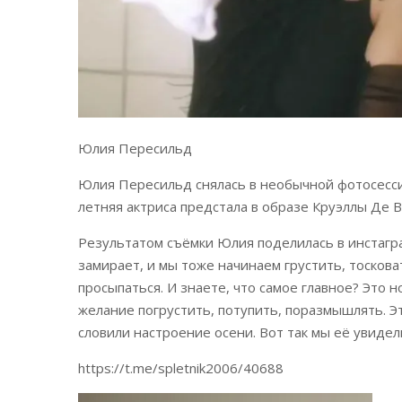
Юлия Пересильд
Юлия Пересильд снялась в необычной фотосесси
летняя актриса предстала в образе Круэллы Де В
Результатом съёмки Юлия поделилась в инстагр
замирает, и мы тоже начинаем грустить, тоскова
просыпаться. И знаете, что самое главное? Это н
желание погрустить, потупить, поразмышлять. Э
словили настроение осени. Вот так мы её увидел
https://t.me/spletnik2006/40688