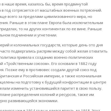
е в наше время, казалось бы, время продвинутой
а в год сотрясается от масштабных военных потрясений.
аще всего за пределами цивилизованного мира, но
чения. Раньше в этом плане Европа была исключительным
приделах, то на других континентах по ее вине. Раньше
льном подчинении и угнетении.
ерий и колониальных государств, которые день ото дня
 часто подвергались распрям между собой желая отхватить
я политика привела к созданию военно-политических
й «Тройственным союзом». Его основали в 1882 году
ия. Позже ему в противовес создали другой союз под
Британская и Российская империи, а также колониальная
ацелены на подготовку к будущей конфронтации в центре
желали изменить установившийся паритет в свою пользу.
плане распределения колоний и ресурсов, также им
бурно развивающейся экономики.
разился уже в 1914 году и длился вплоть до 1918. Этот