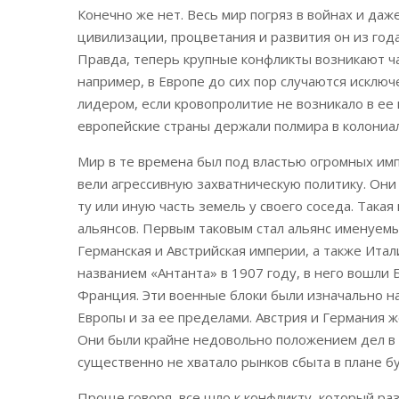
Конечно же нет. Весь мир погряз в войнах и даж
цивилизации, процветания и развития он из год
Правда, теперь крупные конфликты возникают ч
например, в Европе до сих пор случаются исклю
лидером, если кровопролитие не возникало в ее 
европейские страны держали полмира в колониа
Мир в те времена был под властью огромных имп
вели агрессивную захватническую политику. Они
ту или иную часть земель у своего соседа. Така
альянсов. Первым таковым стал альянс именуемы
Германская и Австрийская империи, а также Итал
названием «Антанта» в 1907 году, в него вошли 
Франция. Эти военные блоки были изначально н
Европы и за ее пределами. Австрия и Германия 
Они были крайне недовольно положением дел в 
существенно не хватало рынков сбыта в плане 
Проще говоря, все шло к конфликту, который раз