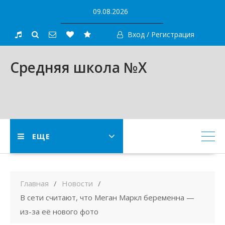
Skip
09.08.2026
to
content
Вход / Регистрация
Средняя школа №X
ЕЩЕ
Главная
Новости
В сети считают, что Меган Маркл беременна —
из-за её нового фото