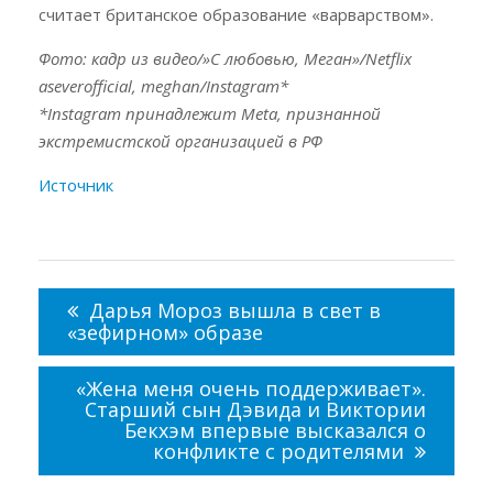
считает британское образование «варварством».
Фото: кадр из видео/»С любовью, Меган»/Netflix
aseverofficial, meghan/Instagram*
*Instagram принадлежит Meta, признанной
экстремистской организацией в РФ
Источник
Навигация
по
Дарья Мороз вышла в свет в
записям
«зефирном» образе
«Жена меня очень поддерживает».
Старший сын Дэвида и Виктории
Бекхэм впервые высказался о
конфликте с родителями