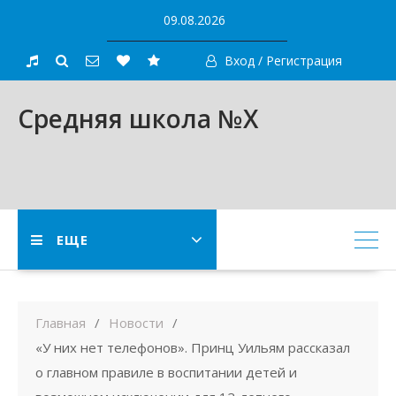
Skip
09.08.2026
to
content
Вход / Регистрация
Средняя школа №X
ЕЩЕ
Главная
Новости
«У них нет телефонов». Принц Уильям рассказал
о главном правиле в воспитании детей и