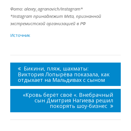
Фото: alexey_agranovich/Instagram*
*Instagram принадлежит Meta, признанной
экстремистской организацией в РФ
Источник
Навигация
по
Бикини, пляж, шахматы:
записям
Виктория Лопырёва показала, как
отдыхает на Мальдивах с сыном
«Кровь берёт своё «. Внебрачный
сын Дмитрия Нагиева решил
покорять шоу-бизнес