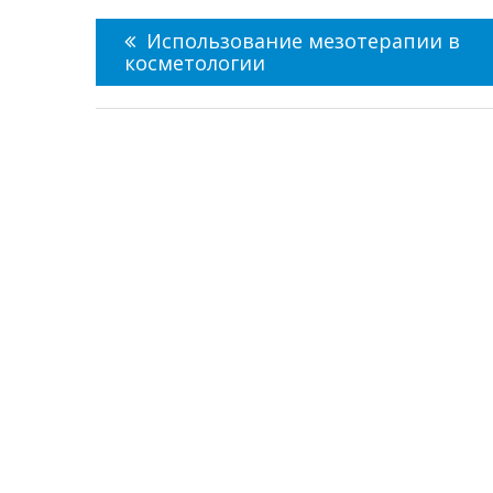
Навигация
по
Использование мезотерапии в
записям
косметологии