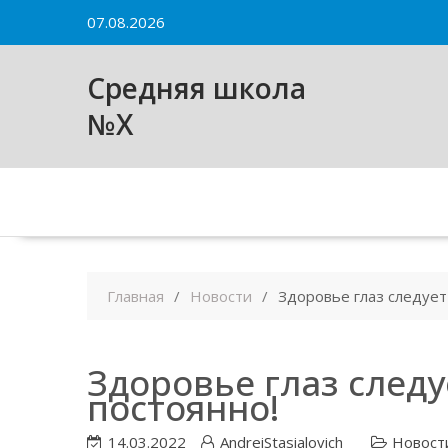
Skip
07.08.2026
to
content
Средняя школа
№X
Главная
Новости
Здоровье глаз следует
Здоровье глаз след
постоянно!
14.03.2022
AndreiStasialovich
Новост