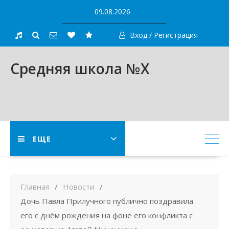
Skip
09.08.2026
to
content
Вход / Регистрация
Средняя школа №X
ЕЩЕ
Главная
Новости
Дочь Павла Прилучного публично поздравила
его с днём рождения на фоне его конфликта с