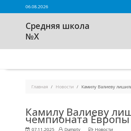
Skip
06.08.2026
to
content
Средняя школа
№X
Главная
Новости
Камилу Валиеву лишил
Камилу Валиеву ли
чемпионата Европы 
07.11.2025
Dumpty
Новости