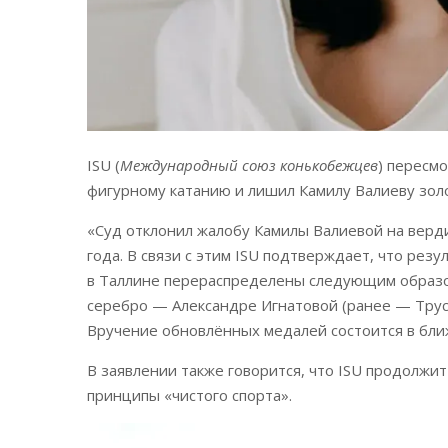
ISU (
Международный союз конькобежцев
) пересм
фигурному катанию и лишил Камилу Валиеву зол
«Суд отклонил жалобу Камилы Валиевой на верди
года. В связи с этим ISU подтверждает, что рез
в Таллине перераспределены следующим образо
серебро — Александре Игнатовой (ранее — Трусо
Вручение обновлённых медалей состоится в бли
В заявлении также говорится, что ISU продолж
принципы «чистого спорта».