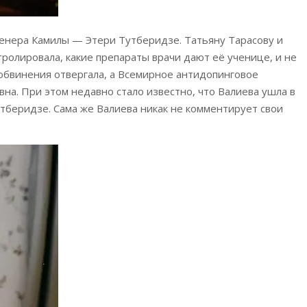
ренера Камилы — Этери Тутберидзе. Татьяну Тарасову и
тролировала, какие препараты врачи дают её ученице, и не
обвинения отвергала, а Всемирное антидопинговое
вна. При этом недавно стало известно, что Валиева ушла в
тберидзе. Сама же Валиева никак не комментирует свои