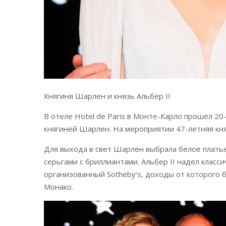
Княгиня Шарлен и князь Альбер II
В отеле Hotel de Paris в Монте-Карло прошёл 2
княгиней Шарлен. На мероприятии 47-летняя кня
Для выхода в свет Шарлен выбрала белое платье
серьгами с бриллиантами. Альбер II надел класс
организованный Sotheby’s, доходы от которого 
Монако.