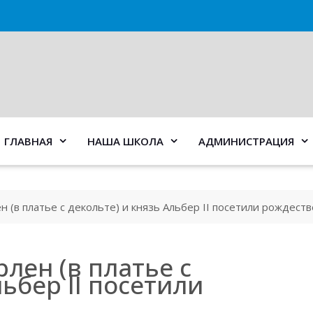
ГЛАВНАЯ
НАША ШКОЛА
АДМИНИСТРАЦИЯ
 (в платье с декольте) и князь Альбер II посетили рождеств
лен (в платье с
льбер II посетили
л