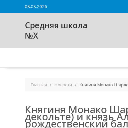
Skip
08.08.2026
to
content
Средняя школа
№X
Главная
Новости
Княгиня Монако Шарлен
Княгиня Монако Шар
декольте) и князь А
рождественский ба