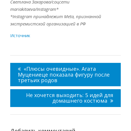
Светлана Захарова/соцсети
mariakitaeva/Instagram*
*Instagram принадлежит Meta, признанной
экстремистской организацией в РФ
Источник
Навигация
по
«Плюсы очевидные». Агата
записям
Муцениеце показала фигуру после
третьих родов
Не хочется выходить: 5 идей для
домашнего костюма
Добавить комментарий