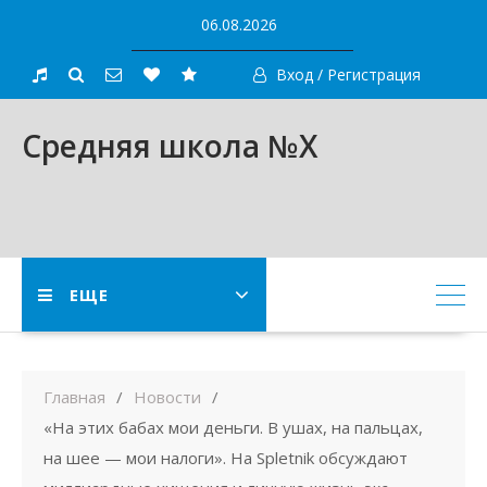
Skip
06.08.2026
to
content
Вход / Регистрация
Средняя школа №X
ЕЩЕ
Главная
Новости
«На этих бабах мои деньги. В ушах, на пальцах,
на шее — мои налоги». На Spletnik обсуждают